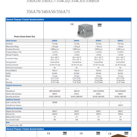
356A16/356A17/354C02/354C03/356B18
356A70/340A50/356A71