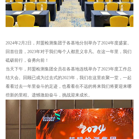
2024年2月2日，邦盟检测集团于各基地分别举办了2024年度盛宴。
回首往昔，2023年对于我们每个人都意义非凡。在这一年里，我们
砥砺前行，奋勇向前！
当天下午，邦盟检测集团全员在各基地连线举办了2023年度工作总
结大会。回顾已成为过去式的2023年，我们在这里欢聚一堂，一起
看看过去一年里奋斗的足迹，也看看在不远的将来我们将要迎来哪
些新的里程。遗憾激励奋斗，挑战迎来成长。